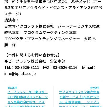
場 所：千葉県千葉市美浜区中瀬2-1 幕張メッセ（ホー
ル3 家エリア／クラウド・ビジネス・アライアンス内特設
ステージ）
講演者：
日本マイクロソフト株式会社 パートナービジネス推進
統括本部 プログラムマーケティング本部
エグゼクティブマーケティングマネージャー 大峰 呂
勝 様
【本件に関するお問い合わせ先】
◆ビープラッツ株式会社 営業本部
TEL：03-3526-8111 FAX：03-3526-8116 E-mail：
info@bplats.co.jp
前の記事
次の記事
ビープラッツ、NTT東日本・
サブスクリプション販売管理
NTT西日本の光コラボレーシ
の新サービス「Bplats®ライ
ョン事業者向け新サービス
ト」を提供開始 ―シンプル
「光コラボ料金計算センタ
かつハイスピードに、継続課