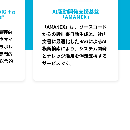
の＋α
AI駆動開発支援基盤
s®
「AMANEX」
「AMANEX」は、ソースコード
」は顧客向
からの設計書自動生成と、社内
やマイ
文書に最適化したRAGによるAI
ラボレ
横断検索により、システム開発
専門的
とナレッジ活用を伴走支援する
総合的
サービスです。