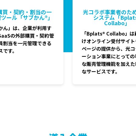
購買・契約・割当の
一
光コラボ事業者のため
理ツール
「サブかん®」
システム
「Bplat
Collabo」
かん」は、企業が利用す
「Bplats® Collabo
SaaSの外部購買・契約管
けオンライン受付サイト
員割当を一元管理できる
ページの提供から、光コ
スです。
ーション事業にとっての
な販売管理機能を加えた
なサービスです。