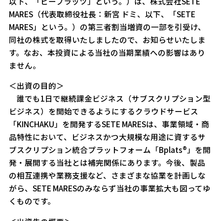
以下、「ビープラッツ」という。）は、株式会社SETE
MARES（代表取締役社長：新宮 ドミ、以下、「SETE
MARES」という。）の第三者割当増資の一部を引受け、
同社の株式を取得いたしましたので、お知らせいたしま
す。なお、本投資による当社の当期業績への影響はあり
ません。
＜出資の目的＞
誰でも1日で継続課金ビジネス（サブスクリプション型
ビジネス）を開始できるようにするクラウドサービス
「KINCHAKU」を開発するSETE MARESは、事業領域・商
品特性において、ビジネスかつ大規模な用途に資するサ
ブスクリプション統合プラットフォーム「Bplats®」を開
発・展開する当社とは補完関係にあります。今後、製品
の相互連携や業務支援など、さまざまな協業を計画しな
がら、SETE MARESのみならず当社の事業拡大も図ってゆ
くものです。