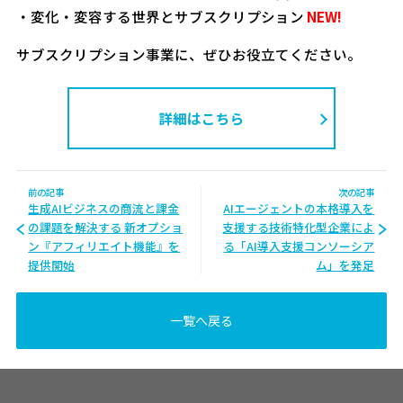
・変化・変容する世界とサブスクリプション
NEW!
サブスクリプション事業に、ぜひお役立てください。
詳細はこちら
前の記事
次の記事
生成AIビジネスの商流と課金
AIエージェントの本格導入を
の課題を解決する 新オプショ
支援する技術特化型企業によ
ン『アフィリエイト機能』を
る「AI導入支援コンソーシア
提供開始
ム」を発足
一覧へ戻る