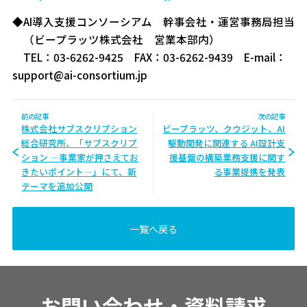
◆AI導入支援コンソーシアム 幹事会社・運営事務局担当
（ビープラッツ株式会社 営業本部内）
TEL：03-6262-9425 FAX：03-6262-9439 E-mail：
support@ai-consortium.jp
前の記事
次の記事
株式会社サブスクリプション
ビープラッツ、クウジット、AI
総合研究所、「サブスクリプ
駆動開発に関連する AI設計支
ション ―事業家が押さえてお
援基盤の構築業務支援に関す
きたいポイント―」にて、新
る事業提携を発表
テーマを追加公開
一覧へ戻る
お問い合わせ・資料請求